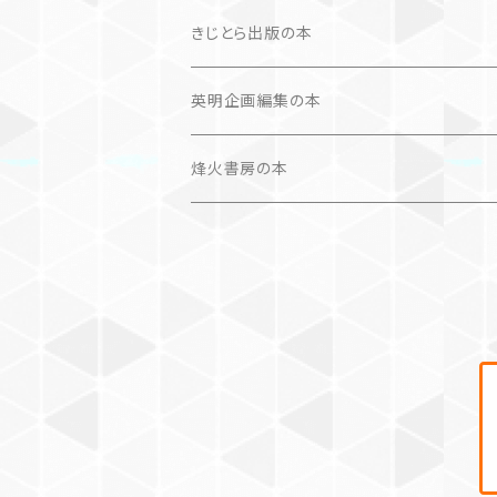
文学（論）
画集
きじとら出版の本
作品集＋エッセイ
写真集
英明企画編集の本
カレンダー
作品集＋エッセイ
烽火書房の本
作品のみ
カレンダー
作品のみ