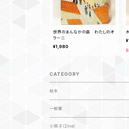
世界のまんなかの島 わたしのオ
ラーニ
¥
¥1,980
S
CATEGORY
絵本
子ども
一般書
自然科学絵本
大人にも
海外翻訳
小冊子（Zine）