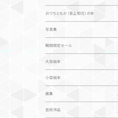
楽しいお話
文芸、小説
国内
猫
おづちともか（音土知花）の本
問題提起
文芸、小説
ZINE
写真集
社会科学
詩歌
仏語対訳絵本
写真集
期間限定セール
旅
作品＋エッセイ
画集
大型絵本
奮闘記、サクセスストーリー
カレンダー
カレンダー
小型絵本
諸芸・娯楽・趣味
画集
芸術（論）
芸術作品