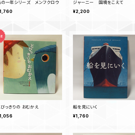
鳥の一年シリーズ メンフクロウ
ジャーニー 国境をこえて
1,760
¥2,200
とびっきりの おむかえ
船を見にいく
1,056
¥1,760