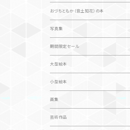
楽しいお話
文芸、小説
国内
猫
おづちともか（音土知花）の本
問題提起
文芸、小説
ZINE
写真集
社会科学
詩歌
仏語対訳絵本
写真集
期間限定セール
旅
作品＋エッセイ
画集
大型絵本
奮闘記、サクセスストーリー
カレンダー
カレンダー
小型絵本
諸芸・娯楽・趣味
画集
芸術（論）
芸術作品
文学（論）