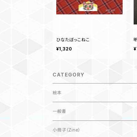
ひなたぼっこねこ
¥1,320
¥
CATEGORY
絵本
子ども
一般書
自然科学絵本
大人にも
海外翻訳
小冊子（Zine）