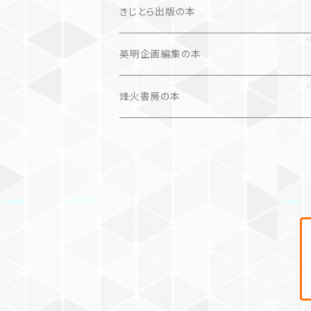
画集
きじとら出版の本
作品集＋エッセイ
写真集
英明企画編集の本
カレンダー
作品集＋エッセイ
烽火書房の本
作品のみ
カレンダー
作品のみ