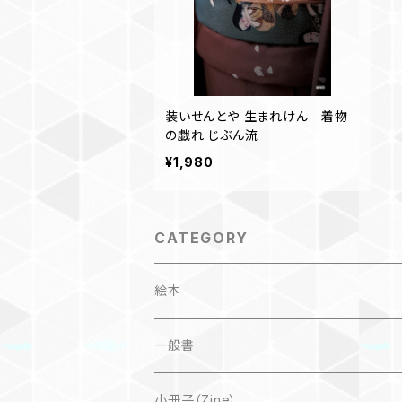
装いせんとや 生まれけん 着物
の戯れ じぶん流
¥1,980
CATEGORY
絵本
子ども
一般書
自然科学絵本
大人にも
海外翻訳
小冊子（Zine）