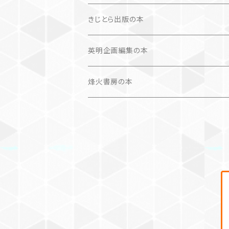
文学（論）
画集
きじとら出版の本
作品集＋エッセイ
写真集
英明企画編集の本
カレンダー
作品集＋エッセイ
烽火書房の本
作品のみ
カレンダー
作品のみ