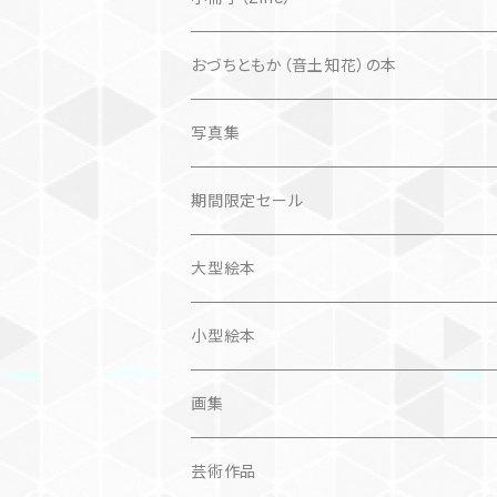
楽しいお話
文芸、小説
国内
猫
おづちともか（音土知花）の本
問題提起
文芸、小説
ZINE
写真集
社会科学
詩歌
仏語対訳絵本
写真集
期間限定セール
旅
作品＋エッセイ
画集
大型絵本
奮闘記、サクセスストーリー
カレンダー
カレンダー
小型絵本
諸芸・娯楽・趣味
画集
芸術（論）
芸術作品