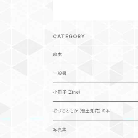
CATEGORY
絵本
子ども
一般書
自然科学絵本
大人にも
海外翻訳
小冊子（Zine）
楽しいお話
文芸、小説
国内
猫
おづちともか（音土知花）の本
問題提起
文芸、小説
ZINE
写真集