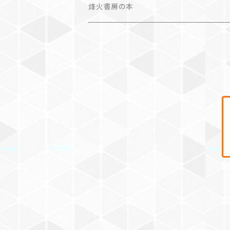
カレンダー
作品集＋エッセイ
烽火書房の本
作品のみ
カレンダー
作品のみ