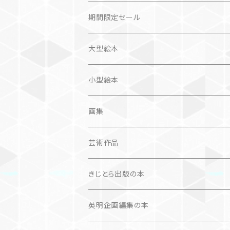
社会科学
詩歌
仏語対訳絵本
写真集
期間限定セール
旅
作品＋エッセイ
画集
大型絵本
奮闘記、サクセスストーリー
カレンダー
カレンダー
小型絵本
諸芸・娯楽・趣味
画集
芸術（論）
芸術作品
文学（論）
画集
きじとら出版の本
作品集＋エッセイ
写真集
英明企画編集の本