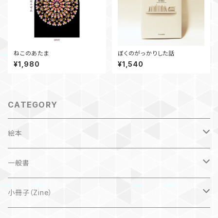
ねこのあたま
ぼくのがっかりした話
¥1,980
¥1,540
CATEGORY
絵本
子ども
一般書
自然科学絵本
大人にも
海外翻訳
小冊子（Zine）