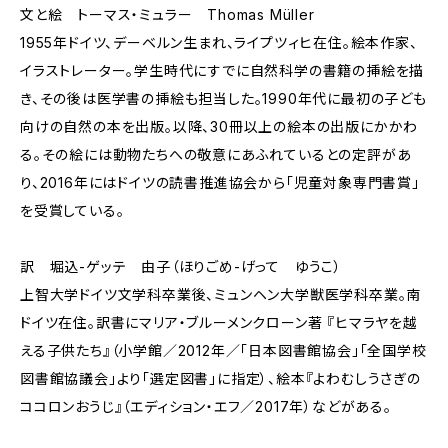
文と絵 トーマス・ミュラー Thomas Müller
1955年ドイツ、デーベルン生まれ、ライプツィヒ在住。絵本作家、
イラストレーター。学生時代にすでに自然科学の書籍の挿絵を描
き、その後は医学書の挿絵も担当した。1990年代に最初の子ども
向けの自然の本を出版。以降、30冊以上の絵本の出版にかかわ
る。その絵には動物たちへの敬意にあふれているとの定評があ
り、2016年にはドイツの読書推進協会から「児童対象専門書賞」
を受賞している。
訳 堀込-ゲッテ 由子（ほりごめ-げって ゆうこ）
上智大学ドイツ文学科卒業後、ミュンヘン大学獣医学科卒業。南
ドイツ在住。訳書にマリア・ブルーメンクローン著 『ヒマラヤを越
える子供たち』（小学館／2012年／「日本図書館協会」「全国学校
図書館協議会」より「選定図書」に指定）、絵本『よわむしうさぎの
ココロンおうじ』（エディション・エフ／2017年）などがある。