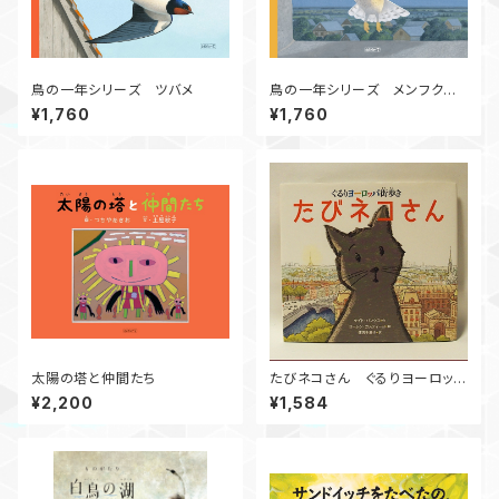
鳥の一年シリーズ ツバメ
鳥の一年シリーズ メンフクロ
ウ
¥1,760
¥1,760
太陽の塔と仲間たち
たびネコさん ぐるりヨーロッパ
街歩き
¥2,200
¥1,584