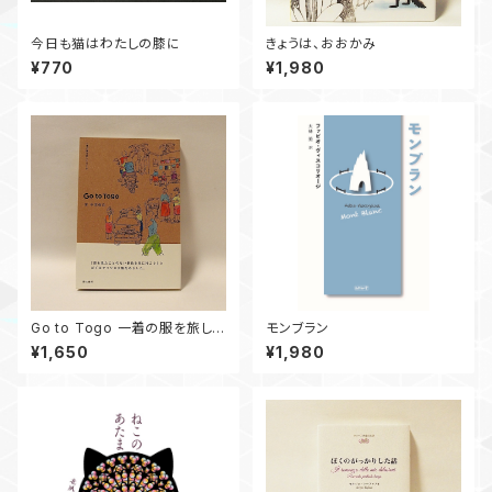
今日も猫はわたしの膝に
きょうは、おおかみ
¥770
¥1,980
Go to Togo 一着の服を旅して
モンブラン
つくる
¥1,650
¥1,980