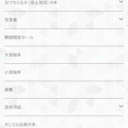
楽しいお話
文芸、小説
国内
猫
おづちともか（音土知花）の本
問題提起
文芸、小説
ZINE
写真集
社会科学
詩歌
仏語対訳絵本
写真集
期間限定セール
旅
作品＋エッセイ
画集
大型絵本
奮闘記、サクセスストーリー
カレンダー
カレンダー
小型絵本
諸芸・娯楽・趣味
画集
芸術（論）
芸術作品
文学（論）
画集
きじとら出版の本