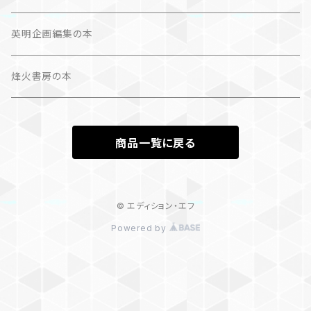
作品集＋エッセイ
写真集
英明企画編集の本
カレンダー
作品集＋エッセイ
烽火書房の本
作品のみ
カレンダー
商品一覧に戻る
作品のみ
© エディション・エフ
Powered by