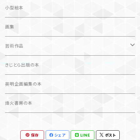
奮闘記、サクセスストーリー
カレンダー
カレンダー
小型絵本
諸芸・娯楽・趣味
画集
芸術（論）
芸術作品
文学（論）
画集
きじとら出版の本
作品集＋エッセイ
写真集
英明企画編集の本
カレンダー
作品集＋エッセイ
烽火書房の本
作品のみ
カレンダー
保存
シェア
LINE
ポスト
作品のみ