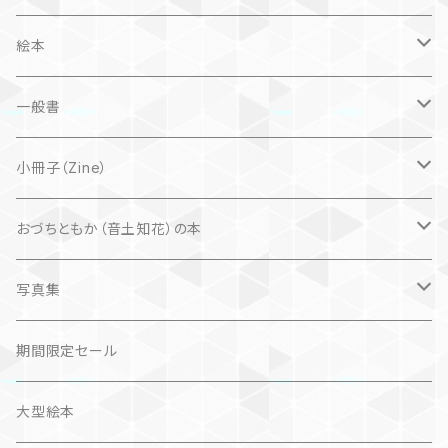
絵本
子ども
一般書
自然科学絵本
大人にも
海外翻訳
小冊子（Zine）
楽しいお話
文芸、小説
国内
猫
おづちともか（音土知花）の本
問題提起
文芸、小説
ZINE
写真集
社会科学
詩歌
仏語対訳絵本
写真集
期間限定セール
旅
作品＋エッセイ
画集
大型絵本