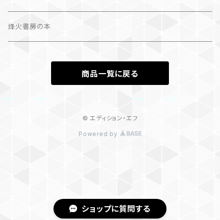
カレンダー
作品集＋エッセイ
烽火書房の本
作品のみ
カレンダー
商品一覧に戻る
作品のみ
© エディション・エフ
Powered by
ショップに質問する