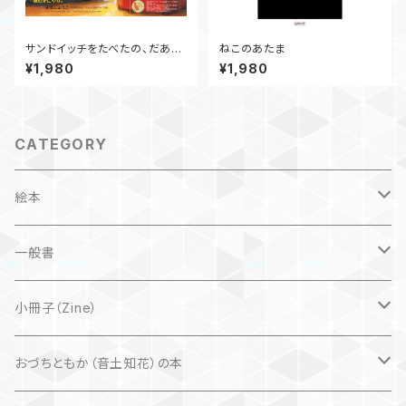
サンドイッチをたべたの、だあ
ねこのあたま
れ？
¥1,980
¥1,980
CATEGORY
絵本
子ども
一般書
自然科学絵本
大人にも
海外翻訳
小冊子（Zine）
楽しいお話
文芸、小説
国内
猫
おづちともか（音土知花）の本