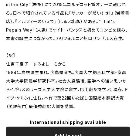
in the City”（未訳）にて2015年コルデコット賞オナーに選ばれ
る。日本で紹介されている作品に『サッカーがだいすき！』（岩崎書
店）、『アルフィーのいえで』（ほるぷ出版）がある。“That's
Papa's Way”（未訳）でケイト・バンクスと初めてコンビを組み、
本書の誕生につながった。カリフォルニア州ロサンゼルス在住。
【訳】
住吉千夏子 すみよし ちかこ
1984年島根県生まれ、広島県育ち。広島大学総合科学部・京都
大学大学院農学研究科卒。社会人経験後、語学への強い思いか
らイギリスのリーズ大学大学院に留学、応用翻訳を学ぶ。現在、ド
イツ・ケルンに住む。本作で第22回いたばし国際絵本翻訳大賞
（英語部門）最優秀翻訳大賞を受賞。
International shipping available
Add to cart