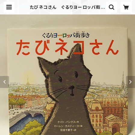
たびネコさん ぐるりヨーロッパ街歩
き | エディション・エフ