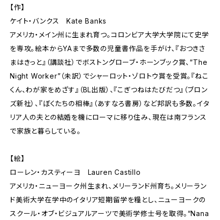
【作】
ケイト・バンクス Kate Banks
アメリカ・メイン州に生まれ育つ。コロンビア大学大学院にて史学
を専攻。絵本からYAまで多数の児童書作品を手がけ、『おつきさ
まはきっと』（講談社）でボストングローブ・ホーンブック賞、“The
Night Worker”（未訳）でシャーロット・ゾロトウ賞を受賞。『ねこ
くん、わが家をめざす』（BL出版）、『こぎつねはたびだつ』（ブロン
ズ新社）、『ぼくたちの相棒』（あすなろ書房）など邦訳も多数。イタ
リア人の夫との結婚を機にローマに移り住み、現在は南フランス
で家族と暮らしている。
【絵】
ローレン・カスティーヨ Lauren Castillo
アメリカ・ニューヨーク州生まれ、メリーランド州育ち。メリーラン
ド美術大学在学中のイタリア短期留学を糧とし、ニューヨークの
スクール・オブ・ビジュアルアーツで美術学修士号を取得。“Nana