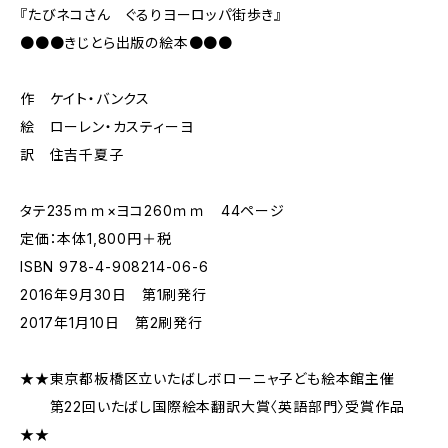
『たびネコさん ぐるりヨーロッパ街歩き』
●●●きじとら出版の絵本●●●
作 ケイト・バンクス
絵 ローレン・カスティーヨ
訳 住吉千夏子
タテ235ｍｍ×ヨコ260ｍｍ 44ページ
定価：本体1,800円＋税
ISBN 978-4-908214-06-6
2016年9月30日 第1刷発行
2017年1月10日 第2刷発行
★★東京都板橋区立いたばしボローニャ子ども絵本館主催
第22回いたばし国際絵本翻訳大賞〈英語部門〉受賞作品
★★