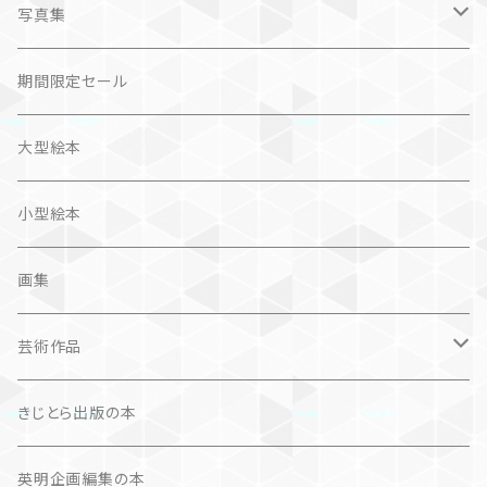
問題提起
文芸、小説
ZINE
写真集
社会科学
詩歌
仏語対訳絵本
写真集
期間限定セール
旅
作品＋エッセイ
画集
大型絵本
奮闘記、サクセスストーリー
カレンダー
カレンダー
小型絵本
諸芸・娯楽・趣味
画集
芸術（論）
芸術作品
文学（論）
画集
きじとら出版の本
作品集＋エッセイ
写真集
英明企画編集の本