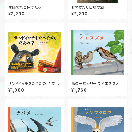
太陽の塔と仲間たち
ものがたり白鳥の湖
¥2,200
¥2,200
サンドイッチをたべたの、だあ
鳥の一年シリーズ イエスズメ
れ？
¥1,980
¥1,760