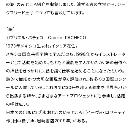
の湖」のみどころ紹介を収録しました。演ずる者の立場から、ジー
クフリード王子についても言及しています。
［絵］
ガブリエル・パチェコ Gabriel PACHECO
1973年メキシコ生まれ。イタリア在住。
メキシコ国立芸術学院で学んだのち、1998年からイラストレータ
ーとして活動を始めた。もともと演劇を学んでいたが、妹の著作へ
の挿絵をきっかけに、絵を描く仕事を始めることになったという。
詩的で繊細かつ大胆な画風が高く評価され、数多くの国際コンク
ールに入賞している。これまでに30冊を超える絵本を世界各地か
ら出版するほか、さまざまなアートプロジェクトにも参画し、活躍
の幅は広い。
日本での出版には『水おとこのいるところ』（イーヴォ・ロザーティ
作、田中桂子訳、岩崎書店2009年）がある。