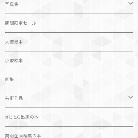
問題提起
文芸、小説
ZINE
写真集
社会科学
詩歌
仏語対訳絵本
写真集
期間限定セール
旅
作品＋エッセイ
画集
大型絵本
奮闘記、サクセスストーリー
カレンダー
カレンダー
小型絵本
諸芸・娯楽・趣味
画集
芸術（論）
芸術作品
文学（論）
画集
きじとら出版の本
作品集＋エッセイ
写真集
英明企画編集の本