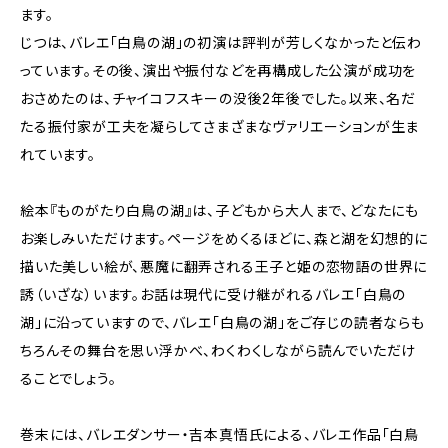
ます。
じつは、バレエ「白鳥の湖」の初演は評判が芳しくなかったと伝わ
っています。その後、演出や振付などを再構成した公演が成功を
おさめたのは、チャイコフスキーの没後2年後でした。以来、名だ
たる振付家が工夫を凝らしてさまざまなヴァリエーションが生ま
れています。
絵本『ものがたり白鳥の湖』は、子どもから大人まで、どなたにも
お楽しみいただけます。ページをめくるほどに、森と湖を幻想的に
描いた美しい絵が、悪魔に翻弄される王子と姫の恋物語の世界に
誘（いざな）います。お話は現代に受け継がれるバレエ「白鳥の
湖」に沿っていますので、バレエ「白鳥の湖」をご存じの読者ならも
ちろんその舞台を思い浮かべ、わくわくしながら読んでいただけ
ることでしょう。
巻末には、バレエダンサー・吉本真悟氏による、バレエ作品「白鳥