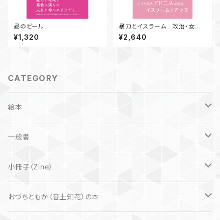
昼のビール
暴力とイスラーム 政治・女性・
詩人
¥1,320
¥2,640
CATEGORY
絵本
子ども
一般書
自然科学絵本
大人にも
海外翻訳
小冊子（Zine）
楽しいお話
文芸、小説
国内
猫
おづちともか（音土知花）の本