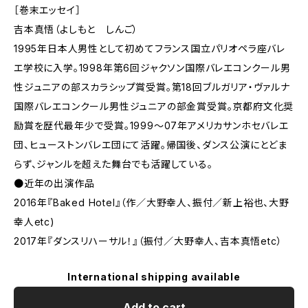
［巻末エッセイ］
吉本真悟（よしもと しんご）
1995年日本人男性として初めてフランス国立パリオペラ座バレ
エ学校に入学。1998年第6回ジャクソン国際バレエコンクール男
性ジュニアの部スカラシップ賞受賞。第18回ブルガリア・ヴァルナ
国際バレエコンクール男性ジュニアの部金賞受賞。京都府文化奨
励賞を歴代最年少で受賞。1999～07年アメリカサンホセバレエ
団、ヒューストンバレエ団にて活躍。帰国後、ダンス公演にとどま
らず、ジャンルを超えた舞台でも活躍している。
●近年の出演作品
2016年『Baked Hotel』（作／大野幸人、振付／新上裕也、大野
幸人etc)
2017年『ダンスリハーサル！』（振付／大野幸人、吉本真悟etc）
International shipping available
Add to cart