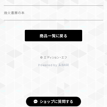
カレンダー
作品集＋エッセイ
烽火書房の本
作品のみ
カレンダー
商品一覧に戻る
作品のみ
© エディション・エフ
Powered by
ショップに質問する