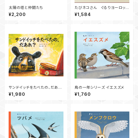
太陽の塔と仲間たち
たびネコさん ぐるりヨーロッパ
街歩き
¥2,200
¥1,584
サンドイッチをたべたの、だあ
鳥の一年シリーズ イエスズメ
れ？
¥1,980
¥1,760