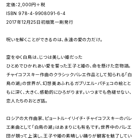
定価：2,000円＋税
ISBN 978-4-9908091-6-4
2017年12月25日初版第一刷発行
呪いを解くことができるのは、永遠の愛の力だけ。
空をゆく白鳥は、じつは美しい姫だった――
ひとめでひかれあい愛を誓った王子と姫の、命を懸けた恋物語。
チャイコフスキー作曲のクラシックバレエ作品として知られる「白
鳥の湖」の世界が、幻想美あふれるガブリエル・パチェコの絵とと
もに深く、大きく、感動的にひろがります。いつまでも色褪せない、
恋人たちのおとぎ話。
ロシアの大作曲家、ピョートル・イリイチ・チャイコフスキーのバレ
エ楽曲として「白鳥の湖」はあまりにも有名です。世界中のバレエ
団が競って上演し、王子や姫の素晴しい踊りが観客を魅了してい