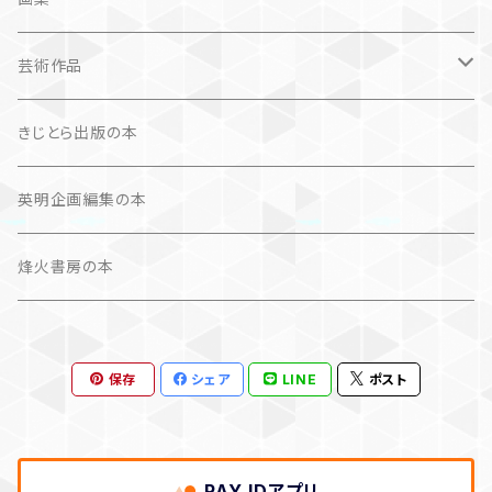
芸術（論）
芸術作品
文学（論）
画集
きじとら出版の本
作品集＋エッセイ
写真集
英明企画編集の本
カレンダー
作品集＋エッセイ
烽火書房の本
作品のみ
カレンダー
保存
シェア
LINE
ポスト
作品のみ
PAY IDアプリ