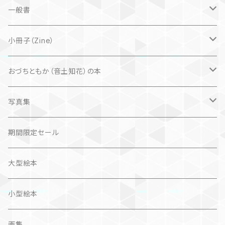
子ども
一般書
自然科学絵本
大人にも
海外翻訳
小冊子（Zine）
楽しいお話
文芸、小説
国内
猫
おづちともか（音土知花）の本
問題提起
文芸、小説
ZINE
写真集
社会科学
詩歌
仏語対訳絵本
写真集
期間限定セール
旅
作品＋エッセイ
画集
大型絵本
奮闘記、サクセスストーリー
カレンダー
カレンダー
小型絵本
諸芸・娯楽・趣味
画集