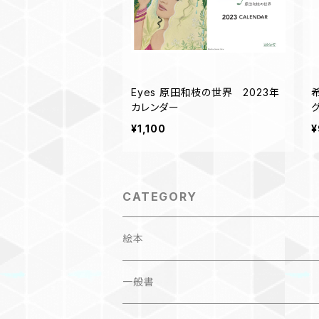
Eyes 原田和枝の世界 2023年
カレンダー
¥1,100
¥
CATEGORY
絵本
子ども
一般書