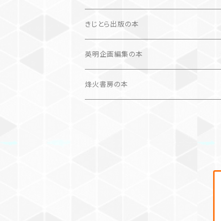
文学（論）
画集
きじとら出版の本
作品集＋エッセイ
写真集
英明企画編集の本
カレンダー
作品集＋エッセイ
烽火書房の本
作品のみ
カレンダー
作品のみ