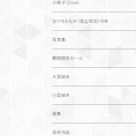
自然科学絵本
大人にも
海外翻訳
小冊子（Zine）
楽しいお話
文芸、小説
国内
猫
おづちともか（音土知花）の本
問題提起
文芸、小説
ZINE
写真集
社会科学
詩歌
仏語対訳絵本
写真集
期間限定セール
旅
作品＋エッセイ
画集
大型絵本
奮闘記、サクセスストーリー
カレンダー
カレンダー
小型絵本
諸芸・娯楽・趣味
画集
芸術（論）
芸術作品