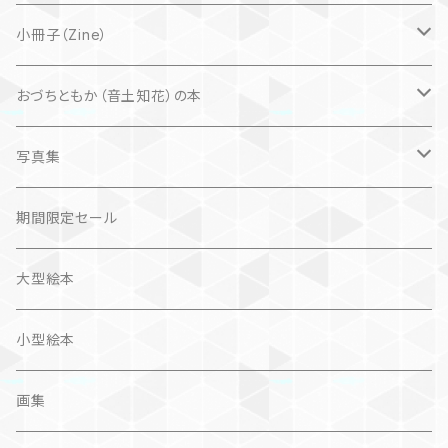
自然科学絵本
大人にも
海外翻訳
小冊子（Zine）
楽しいお話
文芸、小説
国内
猫
おづちともか（音土知花）の本
問題提起
文芸、小説
ZINE
写真集
社会科学
詩歌
仏語対訳絵本
写真集
期間限定セール
旅
作品＋エッセイ
画集
大型絵本
奮闘記、サクセスストーリー
カレンダー
カレンダー
小型絵本
諸芸・娯楽・趣味
画集
芸術（論）