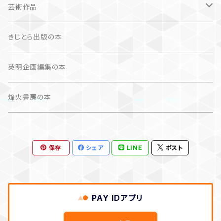
芸術作品
文学（論）
画集
きじとら出版の本
作品集＋エッセイ
写真集
英明企画編集の本
カレンダー
作品集＋エッセイ
烽火書房の本
作品のみ
カレンダー
保存
シェア
LINE
ポスト
作品のみ
PAY IDアプリ