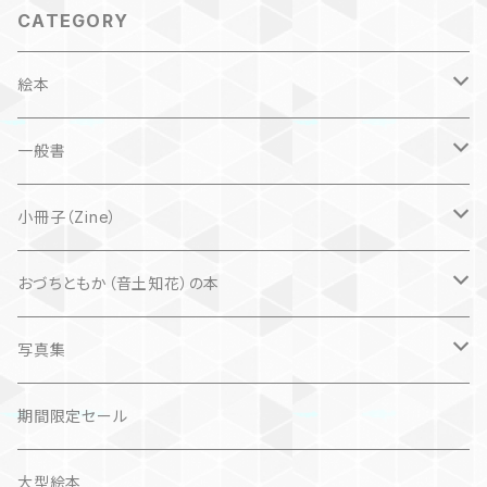
CATEGORY
絵本
子ども
一般書
自然科学絵本
大人にも
海外翻訳
小冊子（Zine）
楽しいお話
文芸、小説
国内
猫
おづちともか（音土知花）の本
問題提起
文芸、小説
ZINE
写真集
社会科学
詩歌
仏語対訳絵本
写真集
期間限定セール
旅
作品＋エッセイ
画集
大型絵本