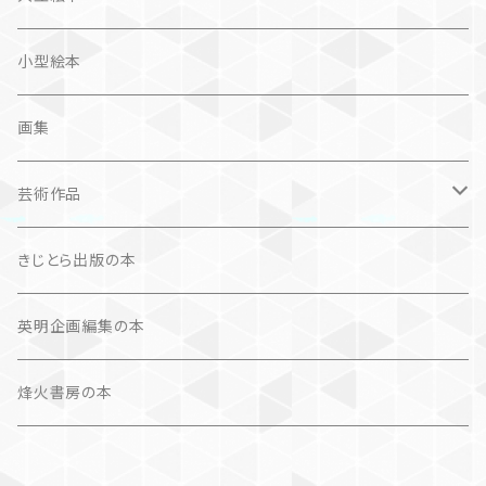
奮闘記、サクセスストーリー
カレンダー
カレンダー
小型絵本
諸芸・娯楽・趣味
画集
芸術（論）
芸術作品
文学（論）
画集
きじとら出版の本
作品集＋エッセイ
写真集
英明企画編集の本
カレンダー
作品集＋エッセイ
烽火書房の本
作品のみ
カレンダー