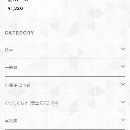
¥1,320
CATEGORY
絵本
子ども
一般書
自然科学絵本
大人にも
海外翻訳
小冊子（Zine）
楽しいお話
文芸、小説
国内
猫
おづちともか（音土知花）の本
問題提起
文芸、小説
ZINE
写真集