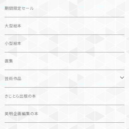
社会科学
詩歌
仏語対訳絵本
写真集
期間限定セール
旅
作品＋エッセイ
画集
大型絵本
奮闘記、サクセスストーリー
カレンダー
カレンダー
小型絵本
諸芸・娯楽・趣味
画集
芸術（論）
芸術作品
文学（論）
画集
きじとら出版の本
作品集＋エッセイ
写真集
英明企画編集の本
カレンダー