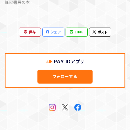
作品集＋エッセイ
烽火書房の本
作品のみ
カレンダー
保存
シェア
LINE
ポスト
作品のみ
PAY IDアプリ
フォローする