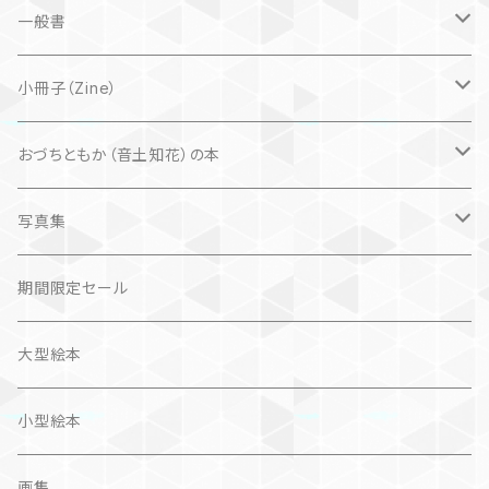
子ども
一般書
自然科学絵本
大人にも
海外翻訳
小冊子（Zine）
楽しいお話
文芸、小説
国内
猫
おづちともか（音土知花）の本
問題提起
文芸、小説
ZINE
写真集
社会科学
詩歌
仏語対訳絵本
写真集
期間限定セール
旅
作品＋エッセイ
画集
大型絵本
奮闘記、サクセスストーリー
カレンダー
カレンダー
小型絵本
諸芸・娯楽・趣味
画集