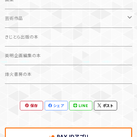
芸術（論）
芸術作品
文学（論）
画集
きじとら出版の本
作品集＋エッセイ
写真集
英明企画編集の本
カレンダー
作品集＋エッセイ
烽火書房の本
作品のみ
カレンダー
保存
シェア
LINE
ポスト
作品のみ
PAY IDアプリ