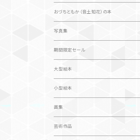
楽しいお話
文芸、小説
国内
猫
おづちともか（音土知花）の本
問題提起
文芸、小説
ZINE
写真集
社会科学
詩歌
仏語対訳絵本
写真集
期間限定セール
旅
作品＋エッセイ
画集
大型絵本
奮闘記、サクセスストーリー
カレンダー
カレンダー
小型絵本
諸芸・娯楽・趣味
画集
芸術（論）
芸術作品
文学（論）