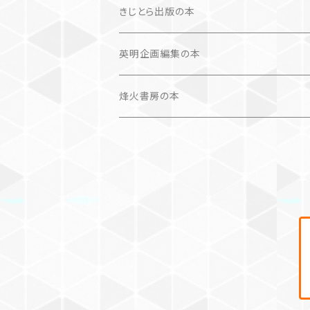
画集
きじとら出版の本
作品集＋エッセイ
写真集
英明企画編集の本
カレンダー
作品集＋エッセイ
烽火書房の本
作品のみ
カレンダー
作品のみ