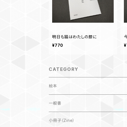
明日も猫はわたしの膝に
¥770
¥
CATEGORY
絵本
子ども
一般書
自然科学絵本
大人にも
海外翻訳
小冊子（Zine）