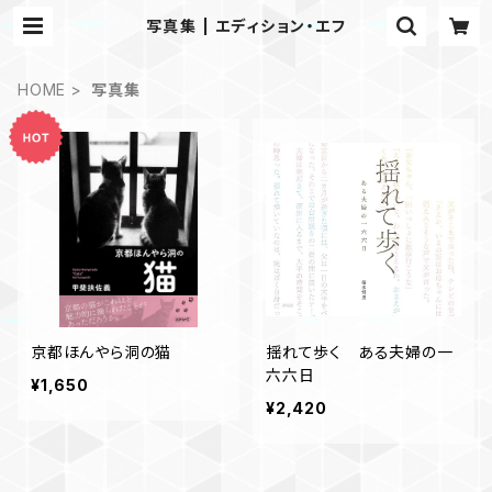
写真集 | エディション・エフ
HOME
写真集
京都ほんやら洞の猫
揺れて歩く ある夫婦の一
六六日
¥1,650
¥2,420