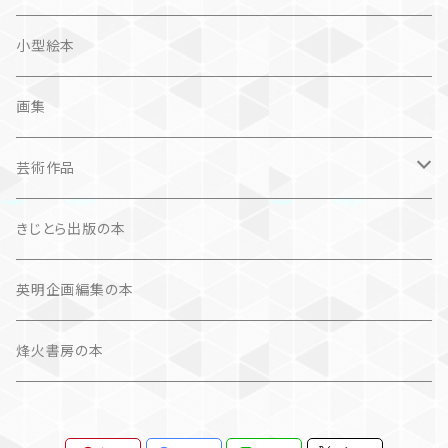
奮闘記、サクセスストーリー
カレンダー
カレンダー
小型絵本
諸芸・娯楽・趣味
画集
芸術（論）
芸術作品
文学（論）
画集
きじとら出版の本
作品集＋エッセイ
写真集
英明企画編集の本
カレンダー
作品集＋エッセイ
烽火書房の本
作品のみ
カレンダー