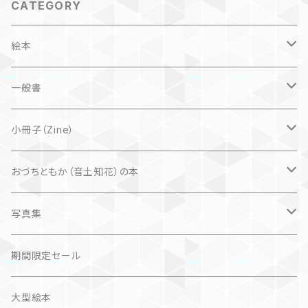
CATEGORY
絵本
子ども
一般書
自然科学絵本
大人にも
海外翻訳
小冊子（Zine）
楽しいお話
文芸、小説
国内
猫
おづちともか（音土知花）の本
問題提起
文芸、小説
ZINE
写真集
社会科学
詩歌
仏語対訳絵本
写真集
期間限定セール
旅
作品＋エッセイ
画集
大型絵本