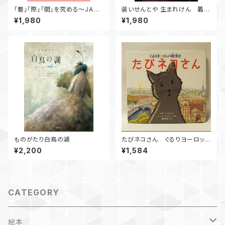
「藝」「際」「間」を究める～JARF
装いせんとや 生まれけん 着物
O三十年の歩み～
の戯れ じぶん流
¥1,980
¥1,980
ものがたり白鳥の湖
たびネコさん ぐるりヨーロッパ
街歩き
¥2,200
¥1,584
CATEGORY
絵本