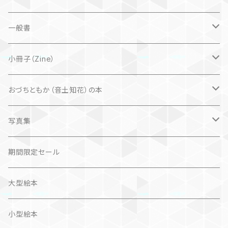
子ども
一般書
自然科学絵本
大人にも
海外翻訳
小冊子（Zine）
楽しいお話
文芸、小説
国内
猫
おづちともか（音土知花）の本
問題提起
文芸、小説
ZINE
写真集
社会科学
詩歌
仏語対訳絵本
写真集
期間限定セール
旅
作品＋エッセイ
画集
大型絵本
奮闘記、サクセスストーリー
カレンダー
カレンダー
小型絵本