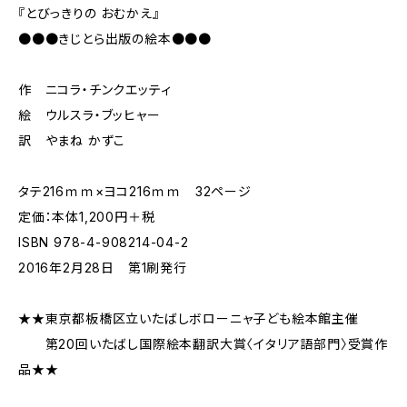
『とびっきりの おむかえ』
●●●きじとら出版の絵本●●●
作 ニコラ・チンクエッティ
絵 ウルスラ・ブッヒャー
訳 やまね かずこ
タテ216ｍｍ×ヨコ216ｍｍ 32ページ
定価：本体1,200円＋税
ISBN 978-4-908214-04-2
2016年2月28日 第1刷発行
★★東京都板橋区立いたばしボローニャ子ども絵本館主催
第20回いたばし国際絵本翻訳大賞〈イタリア語部門〉受賞作
品★★