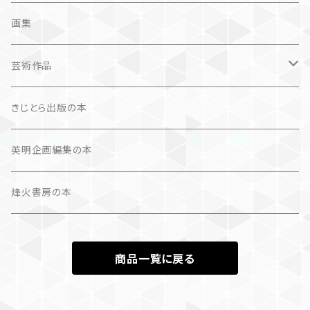
諸芸・娯楽・趣味
画集
芸術（論）
芸術作品
文学（論）
画集
きじとら出版の本
作品集＋エッセイ
写真集
英明企画編集の本
カレンダー
作品集＋エッセイ
烽火書房の本
作品のみ
カレンダー
商品一覧に戻る
作品のみ