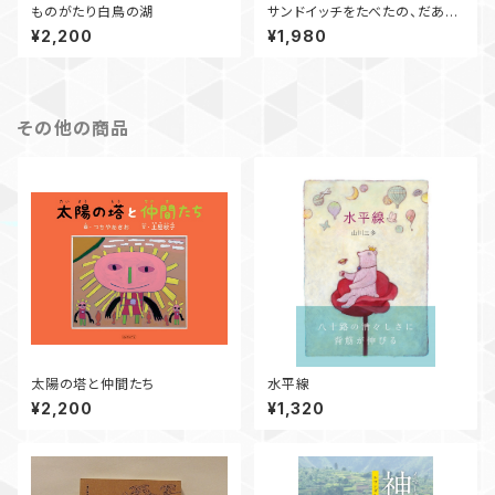
ものがたり白鳥の湖
サンドイッチをたべたの、だあ
れ？
¥2,200
¥1,980
その他の商品
太陽の塔と仲間たち
水平線
¥2,200
¥1,320