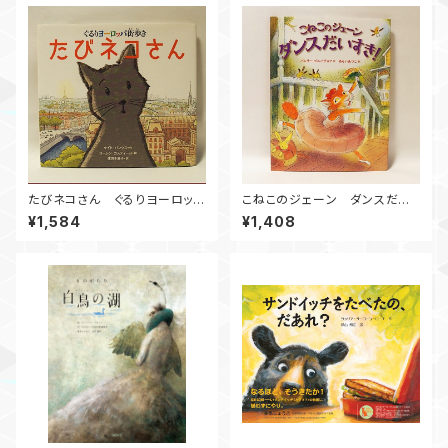
たびネコさん ぐるりヨーロッパ
こねこのジェーン ダンスだい
街歩き
すき！
¥1,584
¥1,408