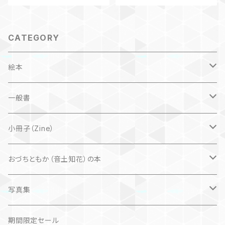
CATEGORY
絵本
子ども
一般書
自然科学絵本
大人にも
海外翻訳
小冊子（Zine）
楽しいお話
文芸、小説
国内
猫
おづちともか（音土知花）の本
問題提起
文芸、小説
ZINE
写真集
社会科学
詩歌
仏語対訳絵本
写真集
期間限定セール