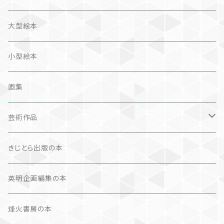
旅
作品＋エッセイ
画集
大型絵本
奮闘記、サクセスストーリー
カレンダー
カレンダー
小型絵本
諸芸・娯楽・趣味
画集
芸術（論）
芸術作品
文学（論）
画集
きじとら出版の本
作品集＋エッセイ
写真集
英明企画編集の本
カレンダー
作品集＋エッセイ
烽火書房の本