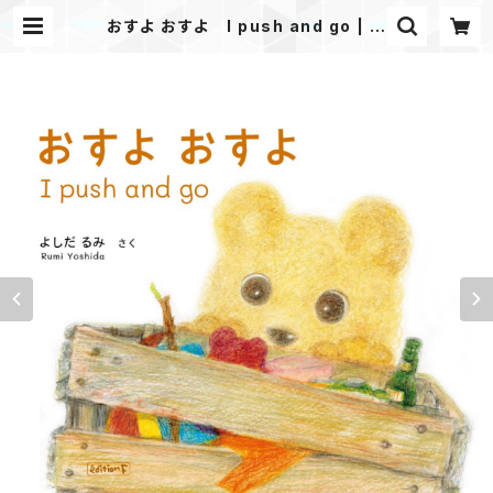
おすよ おすよ I push and go | エ
ディション・エフ