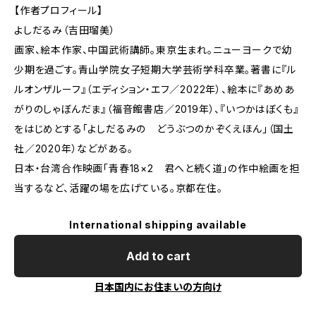
【作者プロフィール】
よしだるみ（吉田瑠美）
画家、絵本作家、中国武術講師。東京生まれ。ニューヨークで幼
少期を過ごす。青山学院女子短期大学芸術学科卒業。著書に『ル
ルオンザルーフ』（エディション・エフ／2022年）、絵本に『あめあ
がりのしゃぼんだま』（福音館書店／2019年）、『いつかはぼくも』
をはじめとする「よしだるみの どうぶつのかぞくえほん」（国土
社／2020年）などがある。
日本・台湾合作映画「青春18×2 君へと続く道」の作中絵画を担
当するなど、活躍の場を広げている。京都在住。
International shipping available
Add to cart
日本国内にお住まいの方向け