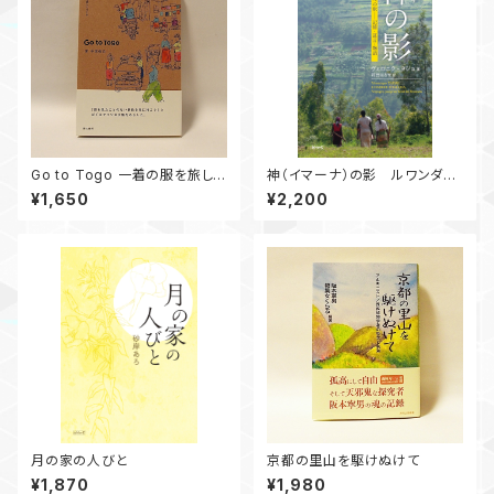
Go to Togo 一着の服を旅して
神（イマーナ）の影 ルワンダへ
つくる
の旅―記憶・証言・物語
¥1,650
¥2,200
月の家の人びと
京都の里山を駆けぬけて
¥1,870
¥1,980