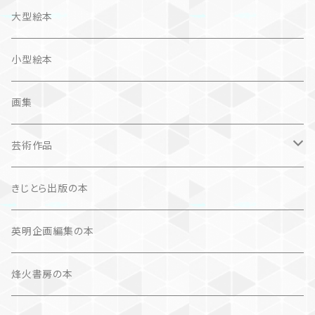
旅
作品＋エッセイ
画集
大型絵本
奮闘記、サクセスストーリー
カレンダー
カレンダー
小型絵本
諸芸・娯楽・趣味
画集
芸術（論）
芸術作品
文学（論）
画集
きじとら出版の本
作品集＋エッセイ
写真集
英明企画編集の本
カレンダー
作品集＋エッセイ
烽火書房の本
作品のみ
カレンダー