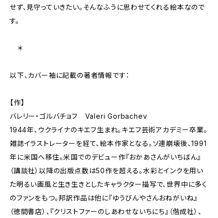
せず、見守っていきたい。そんなふうに思わせてくれる絵本なので
す。
＊
以下、カバー袖に記載の著者情報です：
【作】
バレリー・ゴルバチョフ Valeri Gorbachev
1944年、ウクライナのキエフ生まれ。キエフ芸術アカデミー卒業。
雑誌イラストレーターを経て、絵本作家となる。ソ連崩壊後、1991
年に米国へ移住。米国でのデビュー作『おかあさんがいちばん』
（講談社）以降の出版点数は50作を超える。水彩とインクを用い
た明るい画風と生き生きとしたキャラクター描写で、世界中に多く
のファンをもつ。邦訳作品は他に『ゆうびんやさんおねがいね』
（徳間書店）、『クリストファーのしあわせないちにち』（偕成社）、