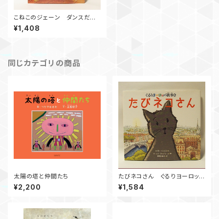
こねこのジェーン ダンスだい
すき！
¥1,408
同じカテゴリの商品
太陽の塔と仲間たち
たびネコさん ぐるりヨーロッパ
街歩き
¥2,200
¥1,584