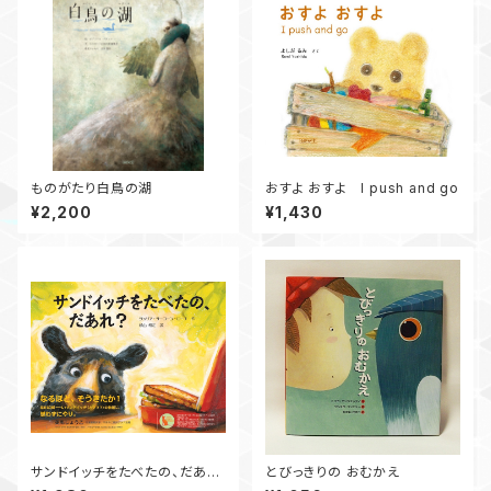
ものがたり白鳥の湖
おすよ おすよ I push and go
¥2,200
¥1,430
サンドイッチをたべたの、だあ
とびっきりの おむかえ
れ？