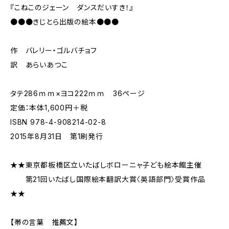
『こねこのジェーン ダンスだいすき！』
●●●きじとら出版の絵本●●●
作 バレリー・ゴルバチョフ
訳 あらいあつこ
タテ286ｍｍ×ヨコ222ｍｍ 36ページ
定価：本体1,600円＋税
ISBN 978-4-908214-02-8
2015年8月31日 第1刷発行
★★東京都板橋区立いたばしボローニャ子ども絵本館主催
第21回いたばし国際絵本翻訳大賞〈英語部門〉受賞作品
★★
【帯の言葉 推薦文】