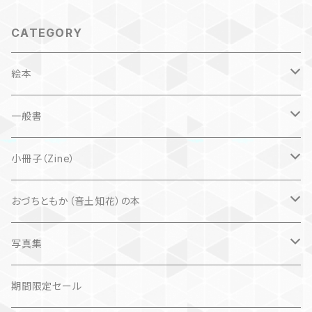
CATEGORY
絵本
子ども
一般書
自然科学絵本
大人にも
海外翻訳
小冊子（Zine）
楽しいお話
文芸、小説
国内
猫
おづちともか（音土知花）の本
問題提起
文芸、小説
ZINE
写真集
社会科学
詩歌
仏語対訳絵本
写真集
期間限定セール