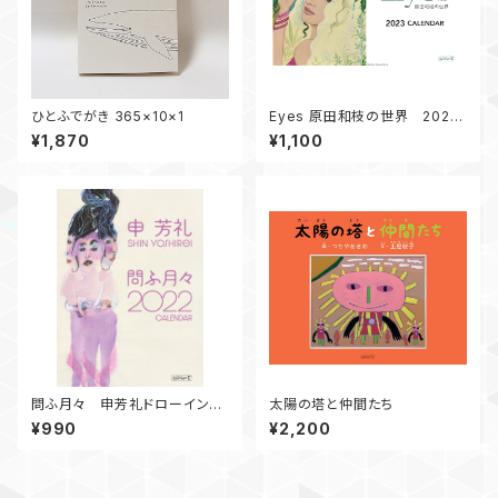
ひとふでがき 365×10×1
Eyes 原田和枝の世界 2023
年カレンダー
¥1,870
¥1,100
問ふ月々 申芳礼ドローイング
太陽の塔と仲間たち
集 2022年カレンダー
¥990
¥2,200