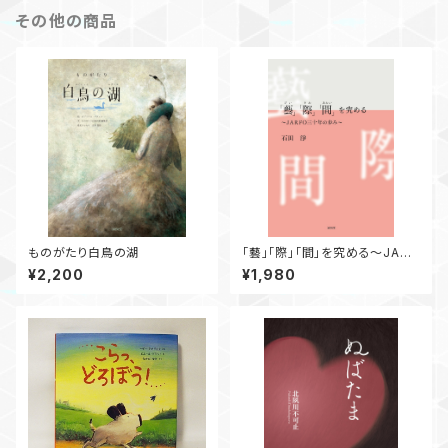
その他の商品
ものがたり白鳥の湖
「藝」「際」「間」を究める～JARF
O三十年の歩み～
¥2,200
¥1,980