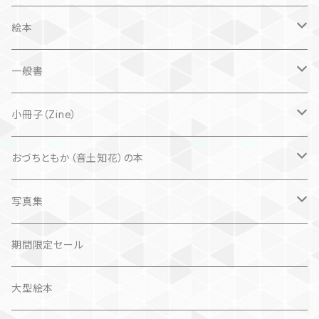
絵本
子ども
一般書
自然科学絵本
大人にも
海外翻訳
小冊子（Zine）
楽しいお話
文芸、小説
国内
猫
おづちともか（音土知花）の本
問題提起
文芸、小説
ZINE
写真集
社会科学
詩歌
仏語対訳絵本
写真集
期間限定セール
旅
作品＋エッセイ
画集
大型絵本