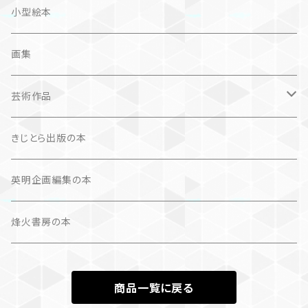
奮闘記、サクセスストーリー
カレンダー
カレンダー
小型絵本
諸芸・娯楽・趣味
画集
芸術（論）
芸術作品
文学（論）
画集
きじとら出版の本
作品集＋エッセイ
写真集
英明企画編集の本
カレンダー
作品集＋エッセイ
烽火書房の本
作品のみ
カレンダー
商品一覧に戻る
作品のみ