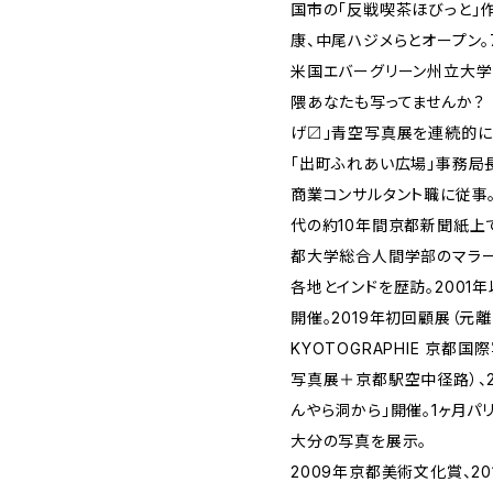
国市の「反戦喫茶ほびっと」
康、中尾ハジメらとオープン。
米国エバーグリーン州立大学
隈あなたも写ってませんか？
げ〼」青空写真展を連続的に
「出町ふれあい広場」事務局長
商業コンサルタント職に従事。
代の約10年間京都新聞紙上で
都大学総合人間学部のマラー
各地とインドを歴訪。2001
開催。2019年初回顧展（元
KYOTOGRAPHIE 京都
写真展＋京都駅空中径路）、2
んやら洞から」開催。1ヶ月パ
大分の写真を展示。
2009年京都美術文化賞、20