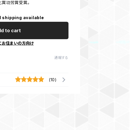
化賞功労賞受賞。
l shipping available
d to cart
にお住まいの方向け
通報する
(10)