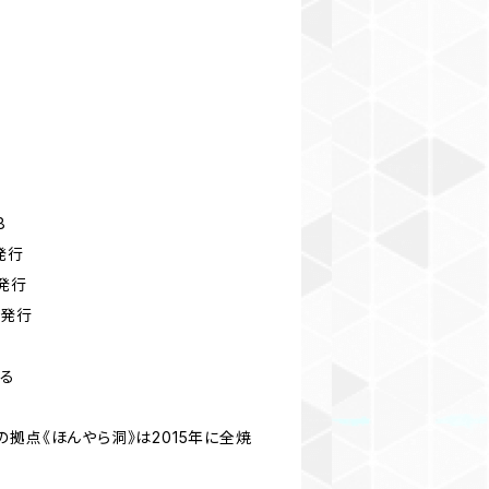
8
発行
刷発行
刷発行
ある
拠点《ほんやら洞》は2015年に全焼