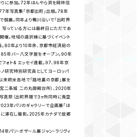
作りに参加。72年ほんやら洞を岡林信
77年写真集「京都出町」出版。78年
で個展。同年より鴨川沿いで「出町界
 写っている方には最終日にただであ
開催。地域の選択縁に基づくイベント
。80年より10年余、京都市経済局の
85年バー八文字屋をオープン。90年
フォト& エッセイ連載。97、98年京
ノ研究特別研究員としてヨーロッパ
年以来欧米各地で「路地裏の京都」展を
離宮二条城 二の丸御殿台所）、2020年
国際写真祭（出町界隈で3ヶ所同時に青空
023年パリのギャラリーで企画展「ほ
リに滞在し撮影。2025年カナダで故郷
14年パリ・ボザール展ジャン・ラリヴィ