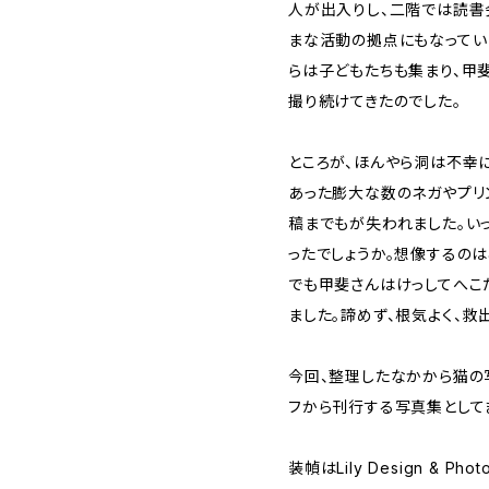
人が出入りし、二階では読書
まな活動の拠点にもなってい
らは子どもたちも集まり、甲
撮り続けてきたのでした。
ところが、ほんやら洞は不幸
あった膨大な数のネガやプリ
稿までもが失われました。い
ったでしょうか。想像するの
でも甲斐さんはけっしてへこ
ました。諦めず、根気よく、救
今回、整理したなかから猫の
フから刊行する写真集として
装幀はLily Design & 