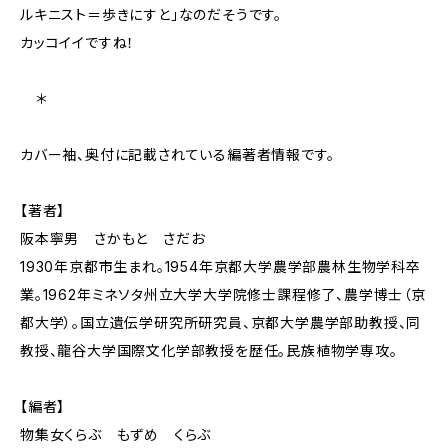
ルキニスト＝歩きにすと」なのだそうです。
カッコイイですね！
＊
カバー袖、奥付に記載されている編著者情報です。
【著者】
阪本寧男 さかもと さだお
1930年京都市生まれ。1954年京都大学農学部農林生物学科卒
業。1962年ミネソタ州立大学大学院修士課程修了、農学博士（京
都大学）。国立遺伝学研究所研究員、京都大学農学部助教授、同
教授、龍谷大学国際文化学部教授を歴任。民族植物学専攻。
【編者】
物集女くらぶ もずめ くらぶ