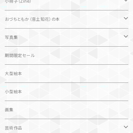
大人にも
海外翻訳
小冊子（Zine）
楽しいお話
文芸、小説
国内
猫
おづちともか（音土知花）の本
問題提起
文芸、小説
ZINE
写真集
社会科学
詩歌
仏語対訳絵本
写真集
期間限定セール
旅
作品＋エッセイ
画集
大型絵本
奮闘記、サクセスストーリー
カレンダー
カレンダー
小型絵本
諸芸・娯楽・趣味
画集
芸術（論）
芸術作品