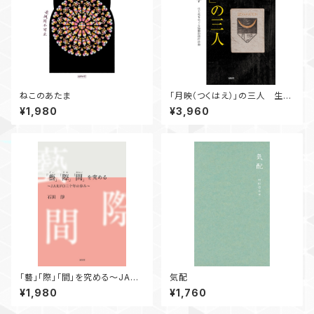
ねこのあたま
「月映（つくはえ）」の三人 生と
死をめぐる協働的創作活動
¥1,980
¥3,960
「藝」「際」「間」を究める～JARF
気配
O三十年の歩み～
¥1,980
¥1,760