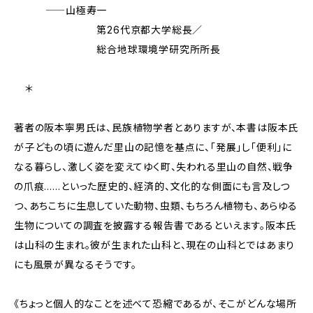
―――――山極寿一
第26代京都大学総長／
総合地球環境学研究所所長
＊
著者の阪本寧男氏は、民族植物学者とありますが、本書は阪本氏
が子どもの頃に遊んだ里山の記憶を基点に、「発展」し「便利」に
なる暮らし、激しく姿を変えてゆく町、失われる里山の自然、戦争
の爪痕……といった歴史的、経済的、文化的な側面にも言及しつ
つ、あちこちに生息していた動物、虫類、もちろん植物も、あらゆる
生物についての調査を披露する報告書であるといえます。阪本氏
は山科の生まれ。彼が生まれた山科と、現在の山科とではあまり
にも風景が異なるそうです。
《ちょっと個人的なことを述べて恐縮であるが、そこがどんな場所