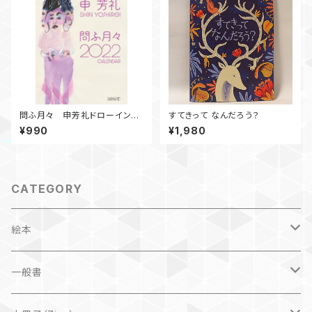
問ふ月々 申芳礼ドローイング
すてきって なんだろう？
集 2022年カレンダー
¥990
¥1,980
CATEGORY
絵本
子ども
一般書
自然科学絵本