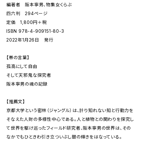
編著者 阪本寧男、物集女くらぶ
四六判 294ページ
定価 1,800円＋税
ISBN 978-4-909151-80-3
2022年1月26日 発行
【帯の言葉】
孤高にして自由
そして天邪鬼な探究者
阪本寧男の魂の記録
【推薦文】
京都大学という密林（ジャングル）は、計り知れない知と行動力を
そなえた人財の多様性中心である。人と植物との関わりを探究し
て世界を駆け巡ったフィールド研究者、阪本寧男の世界は、その
なかでもひときわ引き立ついぶし銀の輝きをはなっている。