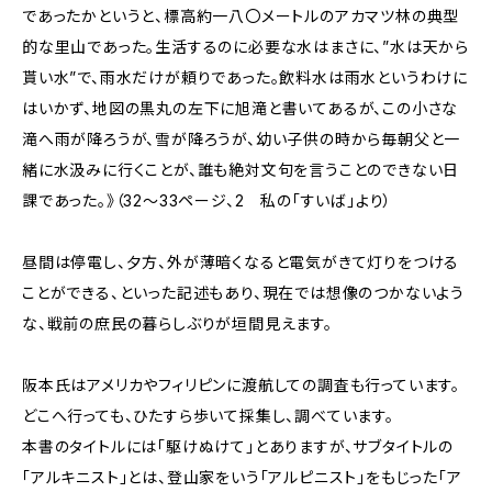
であったかというと、標高約一八〇メートルのアカマツ林の典型
的な里山であった。生活するのに必要な水はまさに、”水は天から
貰い水”で、雨水だけが頼りであった。飲料水は雨水というわけに
はいかず、地図の黒丸の左下に旭滝と書いてあるが、この小さな
滝へ雨が降ろうが、雪が降ろうが、幼い子供の時から毎朝父と一
緒に水汲みに行くことが、誰も絶対文句を言うことのできない日
課であった。》（32～33ページ、2 私の「すいば」より）
昼間は停電し、夕方、外が薄暗くなると電気がきて灯りをつける
ことができる、といった記述もあり、現在では想像のつかないよう
な、戦前の庶民の暮らしぶりが垣間見えます。
阪本氏はアメリカやフィリピンに渡航しての調査も行っています。
どこへ行っても、ひたすら歩いて採集し、調べています。
本書のタイトルには「駆けぬけて」とありますが、サブタイトルの
「アルキニスト」とは、登山家をいう「アルピニスト」をもじった「ア