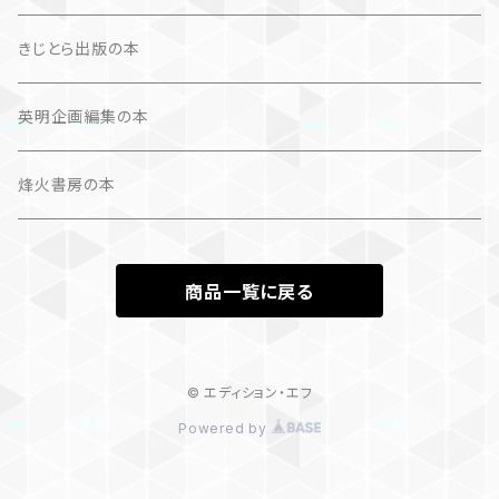
文学（論）
画集
きじとら出版の本
作品集＋エッセイ
写真集
英明企画編集の本
カレンダー
作品集＋エッセイ
烽火書房の本
作品のみ
カレンダー
商品一覧に戻る
作品のみ
© エディション・エフ
Powered by