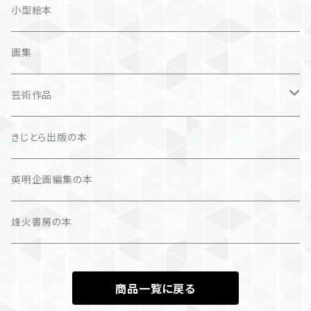
カレンダー
カレンダー
小型絵本
諸芸・娯楽・趣味
画集
芸術（論）
芸術作品
文学（論）
画集
きじとら出版の本
作品集＋エッセイ
写真集
英明企画編集の本
カレンダー
作品集＋エッセイ
烽火書房の本
作品のみ
カレンダー
商品一覧に戻る
作品のみ