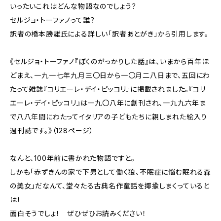
いったいこれはどんな物語なのでしょう？
セルジョ・トーファノって誰？
訳者の橋本勝雄氏による詳しい「訳者あとがき」から引用します。
《セルジョ・トーファノ『ぼくのがっかりした話』は、いまから百年ほ
どまえ、一九一七年九月三〇日から一〇月二八日まで、五回にわ
たって雑誌『コリエーレ・デイ・ピッコリ』に掲載されました。『コリ
エーレ・デイ・ピッコリ』は一九〇八年に創刊され、一九九六年ま
で八八年間にわたってイタリアの子どもたちに親しまれた絵入り
週刊誌です。》（128ページ）
なんと、100年前に書かれた物語ですと。
しかも「赤ずきんの家で下男として働く狼、不眠症に悩む眠れる森
の美女」だなんて、堂々たる古典名作童話を揶揄しまくっていると
は！
面白そうでしょ！ ぜひぜひお読みください！