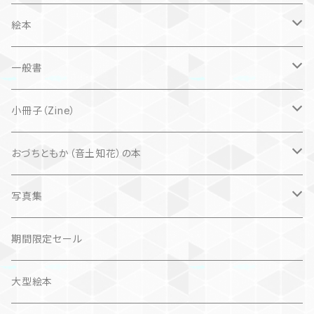
絵本
子ども
一般書
自然科学絵本
大人にも
海外翻訳
小冊子（Zine）
楽しいお話
文芸、小説
国内
猫
おづちともか（音土知花）の本
問題提起
文芸、小説
ZINE
写真集
社会科学
詩歌
仏語対訳絵本
写真集
期間限定セール
旅
作品＋エッセイ
画集
大型絵本
奮闘記、サクセスストーリー