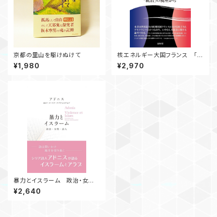
京都の里山を駆けぬけて
核エネルギー大国フランス 「統
治」の視座から
¥1,980
¥2,970
暴力とイスラーム 政治・女性・
詩人
¥2,640