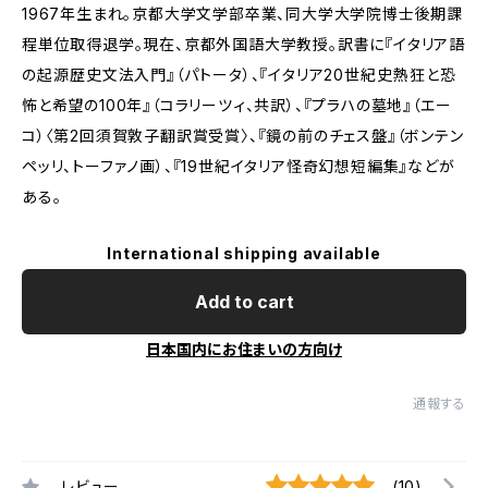
1967年生まれ。京都大学文学部卒業、同大学大学院博士後期課
程単位取得退学。現在、京都外国語大学教授。訳書に『イタリア語
の起源――歴史文法入門』（パトータ）、『イタリア20世紀史――熱狂と恐
怖と希望の100年』（コラリーツィ、共訳）、『プラハの墓地』（エー
コ）〈第2回須賀敦子翻訳賞受賞〉、『鏡の前のチェス盤』（ボンテン
ペッリ、トーファノ画）、『19世紀イタリア怪奇幻想短編集』などが
ある。
International shipping available
Add to cart
日本国内にお住まいの方向け
通報する
レビュー
(10)