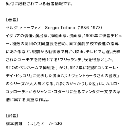
奥付に記載されている著者情報です。
【著者】
セルジョ・トーファノ Sergio Tofano （1886-1973）
イタリアの俳優、演出家、挿絵画家、漫画家。1909年に役者デビュ
ー、複数の劇団の共同座長を務め、国立演劇学校で後進の指導
にあたるなど、戦前から戦後まで舞台、映画、テレビで活躍。洗練
されたユーモアを特徴とする「ブリッランテ」役を得意とした。
STOのペンネームで挿絵を手がけ、1917年に雑誌『コリエーレ・
デイ・ピッコリ』に発表した漫画『ボナヴェントゥーラさんの冒険』
のシリーズが大人気となる。『ぼくのがっかりした話』は、カルロ・
コッローディからジャンニ・ロダーリに至るファンタジー文学の系
譜に属する貴重な作品。
【訳者】
橋本勝雄 （はしもと かつお）