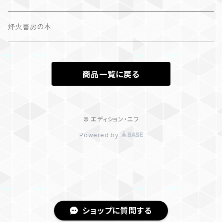
カレンダー
作品集＋エッセイ
烽火書房の本
作品のみ
カレンダー
商品一覧に戻る
作品のみ
© エディション・エフ
Powered by
ショップに質問する