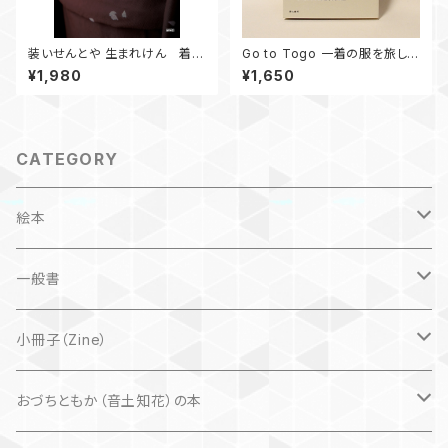
装いせんとや 生まれけん 着物
Go to Togo 一着の服を旅して
の戯れ じぶん流
つくる
¥1,980
¥1,650
CATEGORY
絵本
子ども
一般書
自然科学絵本
大人にも
海外翻訳
小冊子（Zine）
楽しいお話
文芸、小説
国内
猫
おづちともか（音土知花）の本