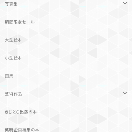
問題提起
文芸、小説
ZINE
写真集
社会科学
詩歌
仏語対訳絵本
写真集
期間限定セール
旅
作品＋エッセイ
画集
大型絵本
奮闘記、サクセスストーリー
カレンダー
カレンダー
小型絵本
諸芸・娯楽・趣味
画集
芸術（論）
芸術作品
文学（論）
画集
きじとら出版の本
作品集＋エッセイ
写真集
英明企画編集の本